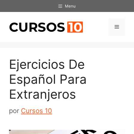
Saltar
Menu
al
contenido
Menú
Ejercicios De
Español Para
Extranjeros
por
Cursos 10